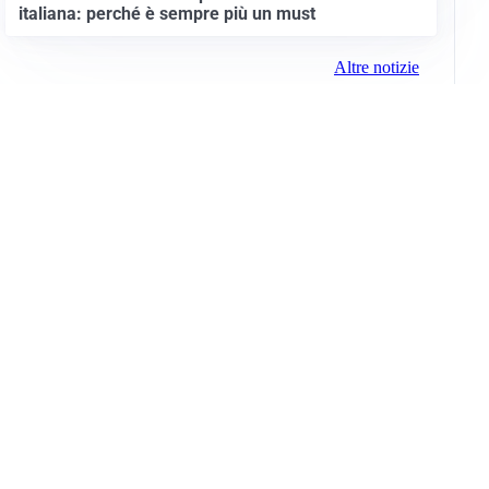
italiana: perché è sempre più un must
Altre notizie
Info e note legali
Gruppo Netweek
Siti del gruppo
Messaggi elettorali
Privacy Policy
Cookie Policy
© 2026 Media (iN) Srl. Tutti i diritti riservati.