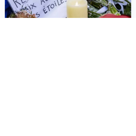
FRIZIONI TRA PAESI
Strage di Crans-Montana, la Svizzera nega all’Italia la
parte civile: Roma presenta ricorso
NON SI FERMA LA TENSIONE
Crisi Ceuta, la Spagna attacca l’Italia: “Revochi i
controlli alle frontiere o prenderemo contromisure”
MEDIO ORIENTE
Stretto di Hormuz, Iran e Oman trovano un accordo
sulle rotte: si apre la possibilità di una tregua
IN GERMANIA
Aeroporto Lipsia: un drone urta un cargo DHL, un altro
trovato con esplosivo vicino a un aereo ucraino