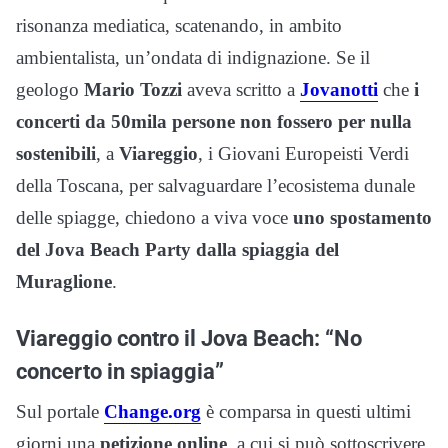
risonanza mediatica, scatenando, in ambito
ambientalista, un’ondata di indignazione. Se il
geologo
Mario Tozzi
aveva scritto a
Jovanotti
che
i
concerti da 50mila persone non fossero per nulla
sostenibili
, a
Viareggio
, i Giovani Europeisti Verdi
della Toscana, per salvaguardare l’ecosistema dunale
delle spiagge, chiedono a viva voce
uno spostamento
del Jova Beach Party dalla spiaggia del
Muraglione
.
Viareggio contro il Jova Beach: “No
concerto in spiaggia”
Sul portale
Change.org
è comparsa in questi ultimi
giorni una
petizione online
, a cui si può sottoscrivere,