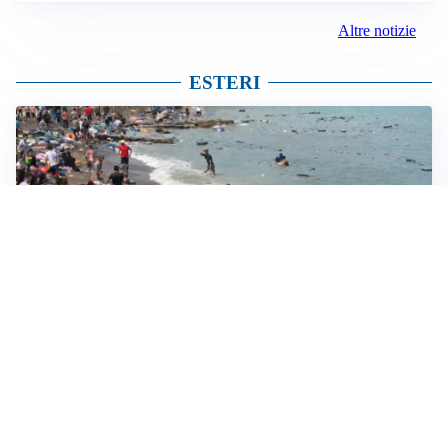
Altre notizie
ESTERI
NUOVO INGRESSO DI MASSA?
Ceuta, i servizi segreti temono una seconda ondata.
Schengen sospeso fino a Ferragosto