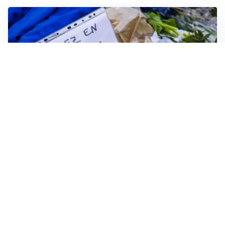
FRIZIONI TRA PAESI
Strage di Crans-Montana, la Svizzera nega all’Italia la
parte civile: Roma presenta ricorso
NON SI FERMA LA TENSIONE
Crisi Ceuta, la Spagna attacca l’Italia: “Revochi i
controlli alle frontiere o prenderemo contromisure”