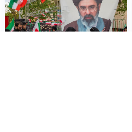
MEDIO ORIENTE
Iran-Usa: guida suprema Mojtaba Khamenei in fin di
vita, resta lo stallo su Hormuz
VENDETTA IBERICA
Sánchez vs Meloni: Madrid replica a Roma e introduce
verifiche per chi arriva dall’Italia
FRIZIONI TRA PAESI
Strage di Crans-Montana, la Svizzera nega all’Italia la
parte civile: Roma presenta ricorso