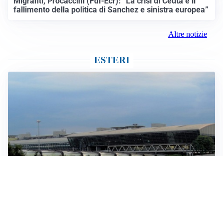
Migranti, Procaccini (FdI-Ecr): “La crisi di Ceuta è il
fallimento della politica di Sanchez e sinistra europea”
Altre notizie
ESTERI
IN GERMANIA
Aeroporto Lipsia: un drone urta un cargo DHL, un altro