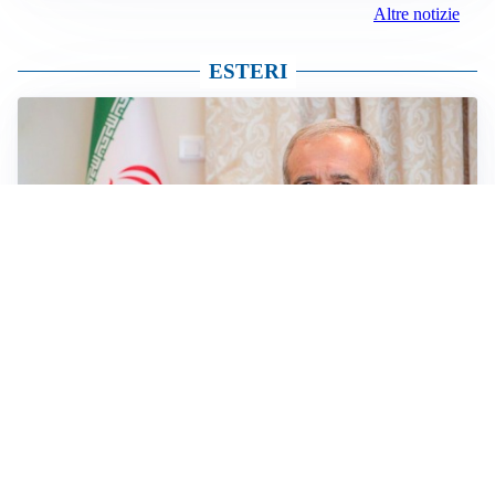
Altre notizie
ESTERI
SICUREZZA NAVALE
Hormuz riapre solo se gli USA cambiano condotta: le
condizioni di Teheran
RIAPERTURA FRONTIERE